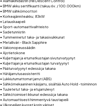
• Alamäkihidastin (Hill Descent Control)
• BMW akku sertifikaatti (takuu 6v. / 100.000km)
• BMW sähkömoottori
• Korkeajänniteakku; 83kW
• Latauskaapeli
• Sport-automaattivaihteisto
• Sadetunnistin
• Tummennetut taka- ja takasivuikkunat
• Metalliväri - Black Sapphire
• Vakionopeussäädin
• Ajotietokone
• Kuljettajan ja etumatkustajan sivuturvatyynyt
• Kuljettajan ja etumatkustajan turvatyynyt
• Pääturvatyynyt edessä ja takana
• Hätäjarrutusassistentti
• Lukkiutumattomat jarrut (ABS)
• Sähkömekaaninen käsijarru, sisältää Auto Hold -toiminnon
• Tuuletetut taka- ja etujarrulevyt
• Sähkötoimiset ikkunat edessä ja takana
• Automaattisesti himmentyvä taustapeili
• Ulkopeilien kuoret korin väriset