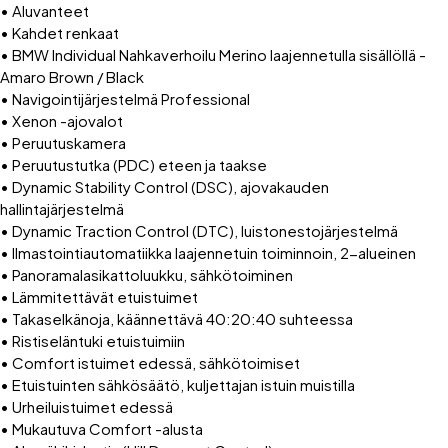
• Aluvanteet
• Kahdet renkaat
• BMW Individual Nahkaverhoilu Merino laajennetulla sisällöllä -
Amaro Brown / Black
• Navigointijärjestelmä Professional
• Xenon -ajovalot
• Peruutuskamera
• Peruutustutka (PDC) eteen ja taakse
• Dynamic Stability Control (DSC), ajovakauden
hallintajärjestelmä
• Dynamic Traction Control (DTC), luistonestojärjestelmä
• Ilmastointiautomatiikka laajennetuin toiminnoin, 2-alueinen
• Panoramalasikattoluukku, sähkötoiminen
• Lämmitettävät etuistuimet
• Takaselkänoja, käännettävä 40:20:40 suhteessa
• Ristiseläntuki etuistuimiin
• Comfort istuimet edessä, sähkötoimiset
• Etuistuinten sähkösäätö, kuljettajan istuin muistilla
• Urheiluistuimet edessä
• Mukautuva Comfort -alusta