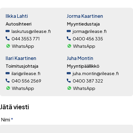
Ilkka Lahti
Jorma Kaartinen
Autosihteeri
Myyntiedustaja
laskutus@rilease.fi
jorma@rilease.fi
044 3553 771
0400 456 335
WhatsApp
WhatsApp
Ilari Kaartinen
Juha Montin
Toimitusjohtaja
Myyntipäällikkö
ilari@rilease.fi
juha.montin@rilease.fi
040 556 2569
0400 387 322
WhatsApp
WhatsApp
Jätä viesti
Nimi
*