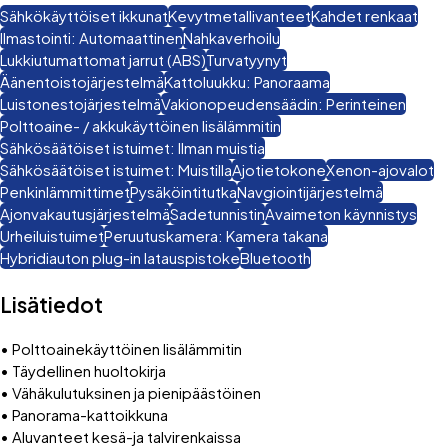
Sähkökäyttöiset ikkunat
Kevytmetalli­vanteet
Kahdet renkaat
Ilmastointi: Automaattinen
Nahkaverhoilu
Lukkiutumattomat jarrut (ABS)
Turvatyynyt
Äänentoistojärjestelmä
Kattoluukku: Panoraama
Luistonesto­järjestelmä
Vakionopeudensäädin: Perinteinen
Polttoaine- / akkukäyttöinen lisälämmitin
Sähkösäätöiset istuimet: Ilman muistia
Sähkösäätöiset istuimet: Muistilla
Ajotietokone
Xenon-ajovalot
Penkinlämmittimet
Pysäköintitutka
Navgiointi­järjestelmä
Ajonvakautus­järjestelmä
Sadetunnistin
Avaimeton käynnistys
Urheiluistuimet
Peruutuskamera: Kamera takana
Hybridiauton plug-in latauspistoke
Bluetooth
Lisätiedot
• Polttoainekäyttöinen lisälämmitin
• Täydellinen huoltokirja
• Vähäkulutuksinen ja pienipäästöinen
• Panorama-kattoikkuna
• Aluvanteet kesä-ja talvirenkaissa