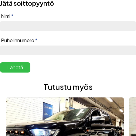
Jätä soittopyyntö
Nimi
*
Malli
Puhelinnumero
*
Vuosimalli
Rekisterinumero
Alternative:
Tutustu myös
Mittarilukema
Lisätiedot