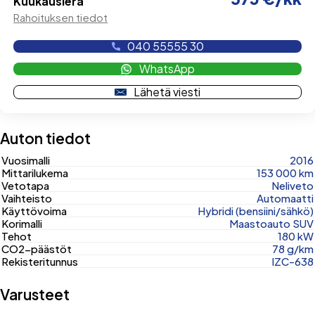
Kuukausierä
Rahoituksen tiedot
040 55555 30
WhatsApp
Lähetä viesti
Auton tiedot
Vuosimalli
2016
Mittarilukema
153 000 km
Vetotapa
Neliveto
Vaihteisto
Automaatti
Käyttövoima
Hybridi (bensiini/sähkö)
Korimalli
Maastoauto SUV
Tehot
180 kW
CO2-päästöt
78 g/km
Rekisteritunnus
IZC-638
Varusteet