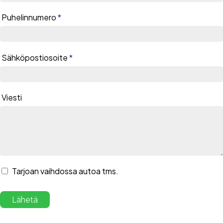
Puhelinnumero
*
Sähköpostiosoite
*
Viesti
Tarjoan vaihdossa autoa tms.
Vaihtoajoneuvon tiedot
Alternative:
Merkki