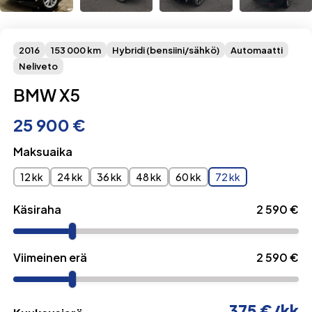
2016
153 000 km
Hybridi (bensiini/sähkö)
Automaatti
Neliveto
BMW X5
25 900 €
Maksuaika
12 kk
24 kk
36 kk
48 kk
60 kk
72 kk
Käsiraha
2 590
€
Viimeinen erä
2 590
€
375
€/kk