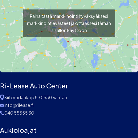
Paina tästä markkinointi hyväksyäksesi
markkinointievästeet ja ottaaksesi tämän
sisällön käyttöön
Ri-Lease Auto Center
Kiitoradankuja 8, 01530 Vantaa
info@rilease.fi
040 55555 30
Aukioloajat