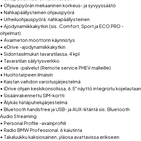
• Ohjauspyörän mekaaninen korkeus- ja syvyyssäätö
• Nahkapäällysteinen ohjauspyörä
• Urheiluohjauspyörä, nahkapäällysteinen
• Ajodynamiikkakytkin (sis. Comfort, Sport ja ECO PRO -
ohjelmat)
• Avaimeton moottorin käynnistys
• eDrive -ajodynamiikkakytkin
• Sidontasilmukat tavaratilassa, 4 kpl
• Tavaratilan säilytysverkko
• eDrive -palvelut (Remote service PHEV malleille)
• Huoltotarpeen ilmaisin
• Kaistan vaihdon varoitusjärjestelmä
• iDrive ohjain keskikonsolissa, 6.5" näyttö integroitu kojelautaan
• Sisäänrakennettu SIM-kortti
• Älykäs hätäpuhelujärjestelmä
• Bluetooth handsfree ja USB- ja AUX-liitäntä sis. Bluetooth
Audio Streaming
• Personal Profile -avainprofiili
• Radio BMW Professional, 6 kaiutinta
• Takaluukku kaksiosainen, yläosa avattavissa erikseen