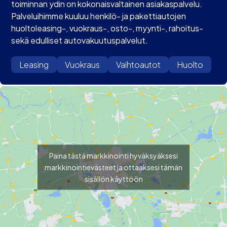
toiminnan ydin on kokonaisvaltainen asiakaspalvelu.
Palveluihimme kuuluu henkilö- ja pakettiautojen
huoltoleasing-, vuokraus-, osto-, myynti-, rahoitus-
sekä edulliset autovakuutuspalvelut.
Leasing
Vuokraus
Vaihtoautot
Huolto
Paina tästä markkinointi hyväksyäksesi
markkinointievästeet ja ottaaksesi tämän
sisällön käyttöön