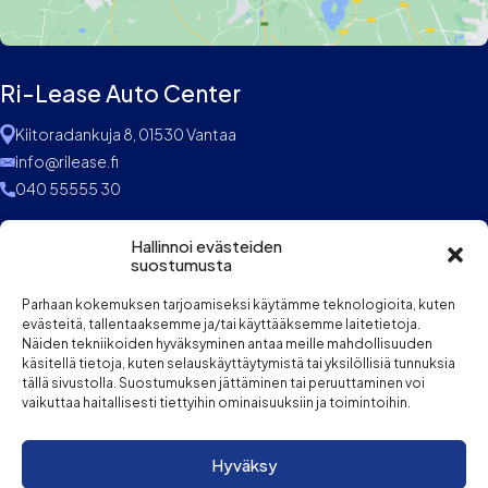
Ri-Lease Auto Center
Kiitoradankuja 8, 01530 Vantaa
info@rilease.fi
040 55555 30
Aukioloajat
Hallinnoi evästeiden
suostumusta
Ma-pe 10-18
Parhaan kokemuksen tarjoamiseksi käytämme teknologioita, kuten
la 10-14
evästeitä, tallentaaksemme ja/tai käyttääksemme laitetietoja.
Näiden tekniikoiden hyväksyminen antaa meille mahdollisuuden
käsitellä tietoja, kuten selauskäyttäytymistä tai yksilöllisiä tunnuksia
Etusivu
tällä sivustolla. Suostumuksen jättäminen tai peruuttaminen voi
vaikuttaa haitallisesti tiettyihin ominaisuuksiin ja toimintoihin.
Vaihtoautot
Leasing
Hyväksy
Ostamme autosi