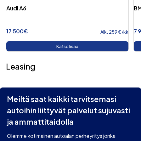
Audi A6
BM
17 500€
7 
Alk. 259 €/kk
Katso lisää
Leasing
Meiltä saat kaikki tarvitsemasi
autoihin liittyvät palvelut sujuvasti
ja ammattitaidolla
Olemme kotimainen autoalan perheyritys jonka